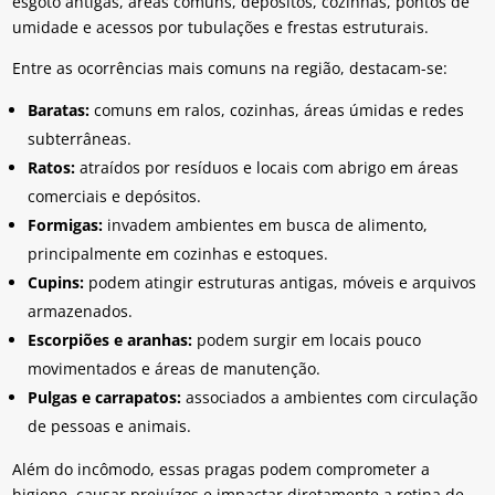
esgoto antigas, áreas comuns, depósitos, cozinhas, pontos de
umidade e acessos por tubulações e frestas estruturais.
Entre as ocorrências mais comuns na região, destacam-se:
Baratas:
comuns em ralos, cozinhas, áreas úmidas e redes
subterrâneas.
Ratos:
atraídos por resíduos e locais com abrigo em áreas
comerciais e depósitos.
Formigas:
invadem ambientes em busca de alimento,
principalmente em cozinhas e estoques.
Cupins:
podem atingir estruturas antigas, móveis e arquivos
armazenados.
Escorpiões e aranhas:
podem surgir em locais pouco
movimentados e áreas de manutenção.
Pulgas e carrapatos:
associados a ambientes com circulação
de pessoas e animais.
Além do incômodo, essas pragas podem comprometer a
higiene, causar prejuízos e impactar diretamente a rotina de