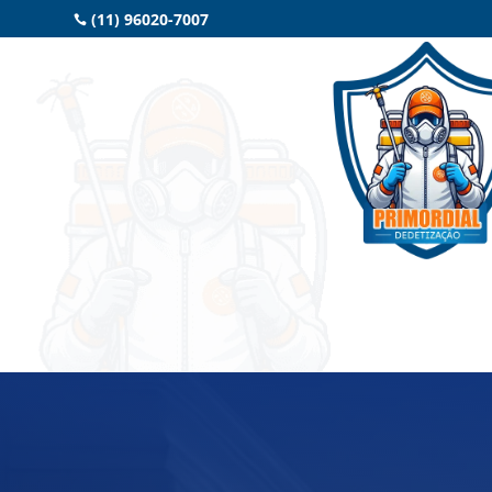
(11) 96020-7007
