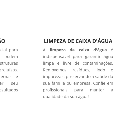
ÃO
LIMPEZA DE CAIXA D'ÁGUA
cial para
A
limpeza de caixa d'água
é
e podem
indispensável para garantir água
truturas
limpa e livre de contaminações.
ejuízos.
Removemos resíduos, lodo e
dernas e
impurezas, preservando a saúde da
ger seu
sua família ou empresa. Confie em
esultados
profissionais para manter a
qualidade da sua água!