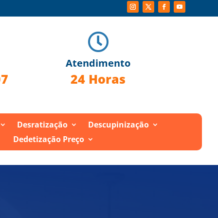

Atendimento
07
24 Horas
Desratização
Descupinização
Dedetização Preço