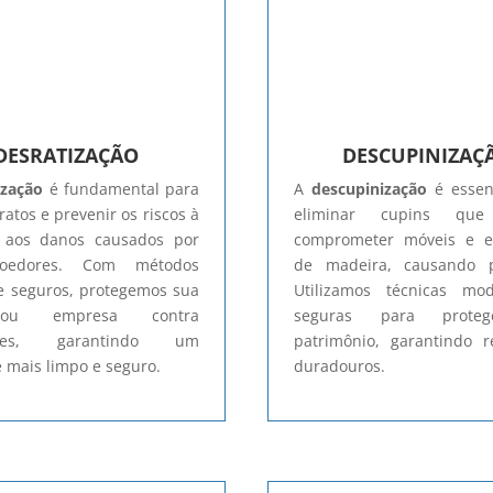
DESRATIZAÇÃO
DESCUPINIZAÇ
ização
é fundamental para
A
descupinização
é essen
ratos e prevenir os riscos à
eliminar cupins qu
 aos danos causados por
comprometer móveis e es
roedores. Com métodos
de madeira, causando pr
 e seguros, protegemos sua
Utilizamos técnicas mo
ou empresa contra
seguras para prote
ações, garantindo um
patrimônio, garantindo r
 mais limpo e seguro.
duradouros.