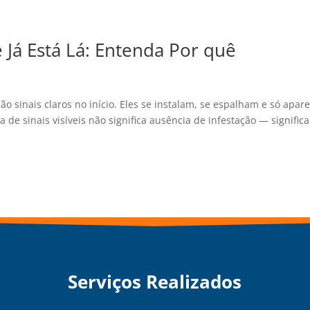
Já Está Lá: Entenda Por quê
o sinais claros no início. Eles se instalam, se espalham e só apa
 de sinais visíveis não significa ausência de infestação — signific
Serviços Realizados