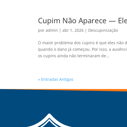
Cupim Não Aparece — Ele 
por
admin
|
abr 1, 2026
|
Descupinização
O maior problema dos cupins é que eles não dã
quando o dano já começou. Por isso, a ausência
os cupins ainda não terminaram de...
« Entradas Antigas