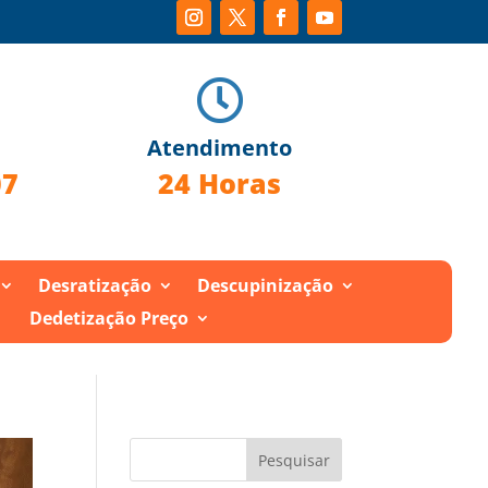

Atendimento
07
24 Horas
Desratização
Descupinização
Dedetização Preço
Pesquisar