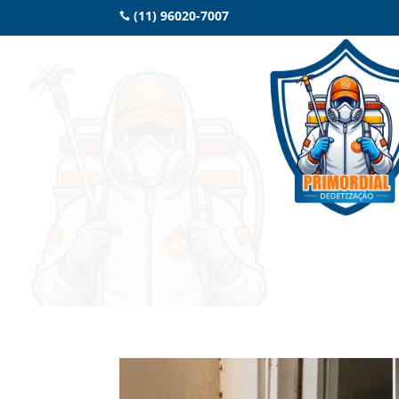
(11) 96020-7007
