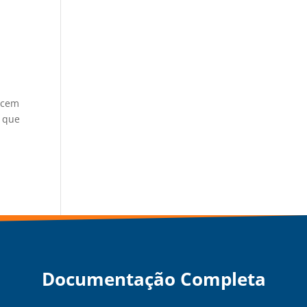
recem
a que
Documentação Completa