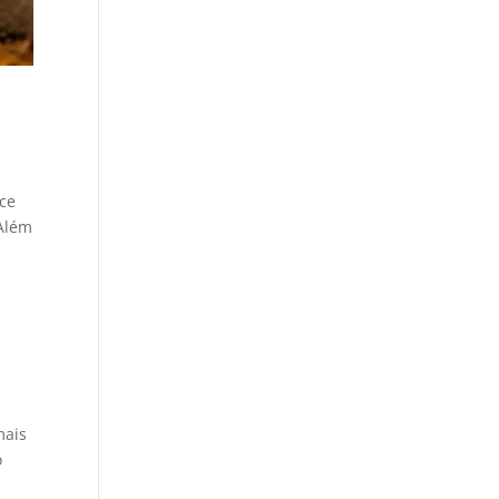
ce
 Além
mais
o