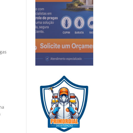
igas
na
á