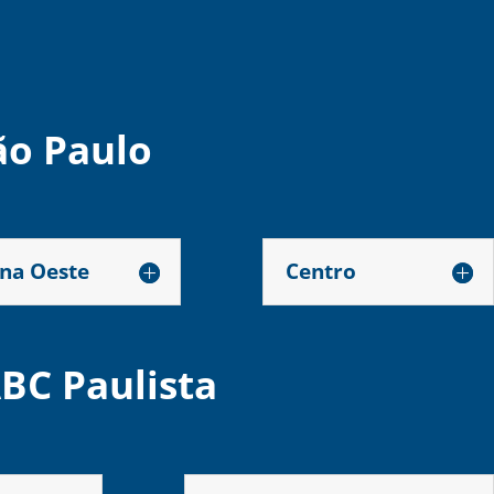
ão Paulo
na Oeste
Centro
BC Paulista