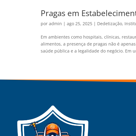
Pragas em Estabeleciment
por
admin
|
ago 25, 2025
|
Dedetização
,
Insti
Em ambientes como hospitais, clínicas, restau
alimentos, a presença de pragas não é apena
saúde pública e a legalidade do negócio. Em u