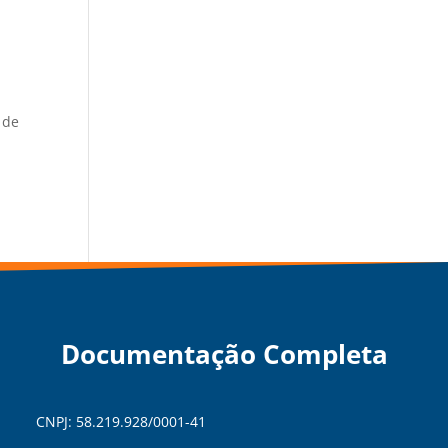
 de
a
Documentação Completa
CNPJ: 58.219.928/0001-41