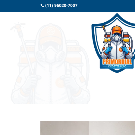
(11) 96020-7007
