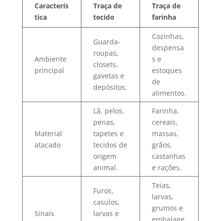
Caracterís
Traça de
Traça de
tica
tecido
farinha
Cozinhas,
Guarda-
despensa
roupas,
Ambiente
s e
closets,
principal
estoques
gavetas e
de
depósitos.
alimentos.
Lã, pelos,
Farinha,
penas,
cereais,
Material
tapetes e
massas,
atacado
tecidos de
grãos,
origem
castanhas
animal.
e rações.
Teias,
Furos,
larvas,
casulos,
grumos e
Sinais
larvas e
embalage