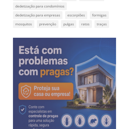
dedetização para condomínios
dedetização para empresas
escorpiões
formigas
mosquitos
prevenção
pulgas
ratos
traças