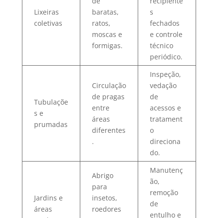
de
recipiente
Lixeiras
baratas,
s
coletivas
ratos,
fechados
moscas e
e controle
formigas.
técnico
periódico.
Inspeção,
Circulação
vedação
de pragas
de
Tubulaçõe
entre
acessos e
s e
áreas
tratament
prumadas
diferentes
o
.
direciona
do.
Manutenç
Abrigo
ão,
para
remoção
Jardins e
insetos,
de
áreas
roedores
entulho e