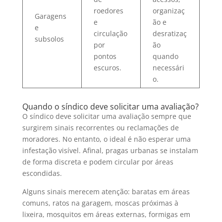
roedores
organizaç
Garagens
e
ão e
e
circulação
desratizaç
subsolos
por
ão
pontos
quando
escuros.
necessári
o.
Quando o síndico deve solicitar uma avaliação?
O síndico deve solicitar uma avaliação sempre que
surgirem sinais recorrentes ou reclamações de
moradores. No entanto, o ideal é não esperar uma
infestação visível. Afinal, pragas urbanas se instalam
de forma discreta e podem circular por áreas
escondidas.
Alguns sinais merecem atenção: baratas em áreas
comuns, ratos na garagem, moscas próximas à
lixeira, mosquitos em áreas externas, formigas em