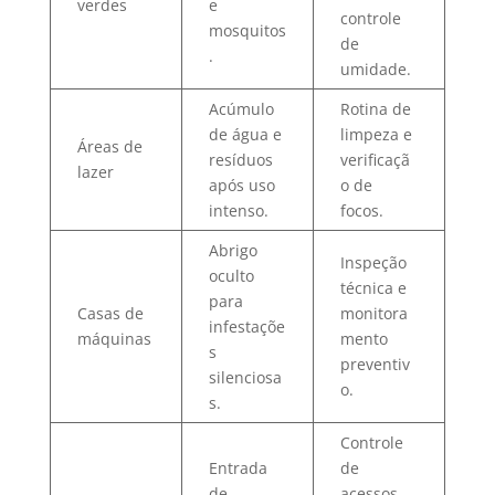
verdes
e
controle
mosquitos
de
.
umidade.
Acúmulo
Rotina de
de água e
limpeza e
Áreas de
resíduos
verificaçã
lazer
após uso
o de
intenso.
focos.
Abrigo
Inspeção
oculto
técnica e
para
Casas de
monitora
infestaçõe
máquinas
mento
s
preventiv
silenciosa
o.
s.
Controle
Entrada
de
de
acessos,