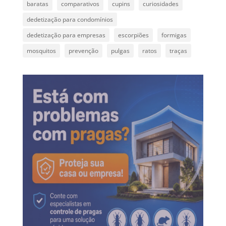
baratas
comparativos
cupins
curiosidades
dedetização para condomínios
dedetização para empresas
escorpiões
formigas
mosquitos
prevenção
pulgas
ratos
traças