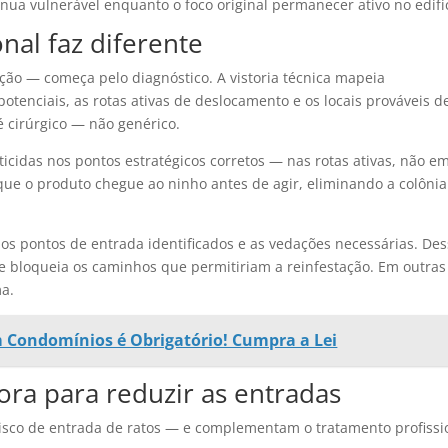
ua vulnerável enquanto o foco original permanecer ativo no edifíc
nal faz diferente
ação — começa pelo diagnóstico. A vistoria técnica mapeia
otenciais, as rotas ativas de deslocamento e os locais prováveis d
é cirúrgico — não genérico.
aticidas nos pontos estratégicos corretos — nas rotas ativas, não e
e que o produto chegue ao ninho antes de agir, eliminando a colôni
os os pontos de entrada identificados e as vedações necessárias. De
 e bloqueia os caminhos que permitiriam a reinfestação. Em outras
ma.
m Condomínios é Obrigatório! Cumpra a Lei
ora para reduzir as entradas
co de entrada de ratos — e complementam o tratamento profissi