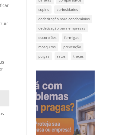
baratas
comparativos
ficar
cupins
curiosidades
dedetização para condomínios
truir
dedetização para empresas
escorpiões
formigas
mosquitos
prevenção
pulgas
ratos
traças
tus
or
os