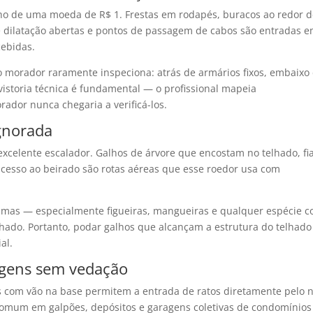
ho de uma moeda de R$ 1. Frestas em rodapés, buracos ao redor 
e dilatação abertas e pontos de passagem de cabos são entradas 
ebidas.
o morador raramente inspeciona: atrás de armários fixos, embaixo
 vistoria técnica é fundamental — o profissional mapeia
ador nunca chegaria a verificá-los.
ignorada
e excelente escalador. Galhos de árvore que encostam no telhado, fi
acesso ao beirado são rotas aéreas que esse roedor usa com
mas — especialmente figueiras, mangueiras e qualquer espécie 
lhado. Portanto, podar galhos que alcançam a estrutura do telhado
al.
agens sem vedação
s com vão na base permitem a entrada de ratos diretamente pelo n
 comum em galpões, depósitos e garagens coletivas de condomínio