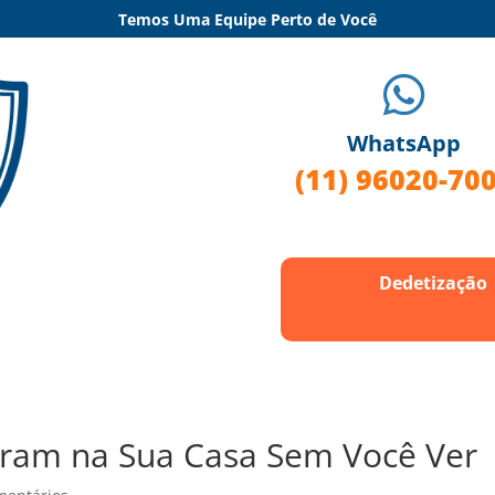
Temos Uma Equipe Perto de Você

WhatsApp
(11) 96020-70
Dedetização
tram na Sua Casa Sem Você Ver