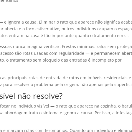
mentários
— e ignora a causa. Eliminar o rato que aparece não significa acab
ar aberta e o foco estiver ativo, outros indivíduos ocupam o espaç
atos entram na casa é tão importante quanto o tratamento em si.
ssoas nunca imagina verificar. Frestas mínimas, ralos sem proteçã
e acesso são rotas usadas com regularidade — e permanecem aber
nto, o tratamento sem bloqueio das entradas é incompleto por
 as principais rotas de entrada de ratos em imóveis residenciais e
az para resolver o problema pela origem, não apenas pela superfíci
sível não resolve?
ocar no indivíduo visível — o rato que aparece na cozinha, o baru
sa abordagem trata o sintoma e ignora a causa. Por isso, a infesta
isa e marcam rotas com feromônios. Quando um indivíduo é elimin