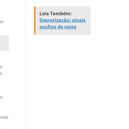
Leia Também:
a
Desratização: sinais
as
ocultos de ratos
om
as
er.
tivas