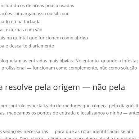
, incluindo os de áreas pouco usadas
lações com argamassa ou silicone
lhado ou na fachada
tas externas com vão
iais no quintal que funcionem como abrigo
pa e descarte diariamente
 bloqueiam as entradas mais óbvias. No entanto, quando a infesta
nto profissional — funcionam como complemento, não como solução
a resolve pela origem — não pela
om controle especializado de roedores que começa pelo diagnósti
ivas, mapeamos os pontos de entrada e localizamos o ninho — ante
as vedações necessárias — para que as rotas identificadas sejam
uradouro. Dessa forma, eliminamos o problema atual e impedimos