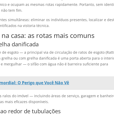
ico e ocupam as mesmas rotas rapidamente. Portanto, sem identi
o não tem fim.
entes simultâneas: eliminar os indivíduos presentes, localizar e des
tificados na vistoria técnica.
 na casa: as rotas mais comuns
elha danificada
de esgoto — a principal via de circulação de ratos de esgoto (Rat
grelha ou com grelha danificada é uma porta aberta para o interi
 e mergulhar — o sifão com água não é barreira suficiente para
mordial: O Perigo que Você Não Vê
os ralos do imóvel — incluindo áreas de serviço, garagem e banheir
 mais eficazes disponíveis.
 ao redor de tubulações