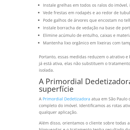
Instale grelhas em todos os ralos do imóvel
Vede frestas em rodapés e ao redor de tubu
Pode galhos de árvores que encostam no te
Instale borracha de vedação na base de por
Elimine acúmulo de entulho, caixas e mater
Mantenha lixo orgânico em lixeiras com tam
Portanto, essas medidas reduzem o atrativo e
já está ativa, elas não substituem o tratame
isolada.
A Primordial Dedetizador
superfície
A
Primordial Dedetizadora
atua em São Paulo c
completo do imóvel. Identificamos as rotas at
qualquer aplicação.
Além disso, orientamos o cliente sobre todas 
bloqueadas e o tratamento tenha resultado d