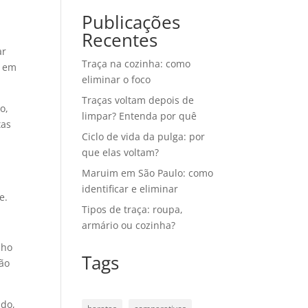
Publicações
Recentes
ar
Traça na cozinha: como
o em
eliminar o foco
Traças voltam depois de
o,
limpar? Entenda por quê
tas
Ciclo de vida da pulga: por
que elas voltam?
Maruim em São Paulo: como
identificar e eliminar
e.
Tipos de traça: roupa,
armário ou cozinha?
lho
Tags
ção
ado,