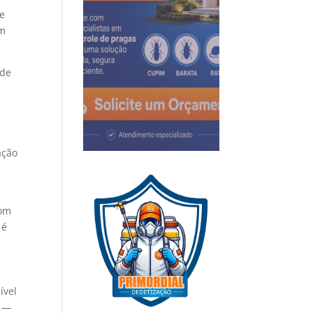
de
em
 de
ação
com
 é
ível
s —