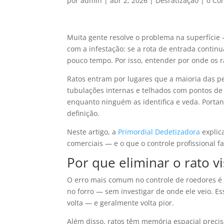
por
admin
|
abr 2, 2026
|
Desratização
|
0 Co
Muita gente resolve o problema na superfície 
com a infestação: se a rota de entrada continu
pouco tempo. Por isso, entender por onde os r
Ratos entram por lugares que a maioria das pe
tubulações internas e telhados com pontos d
enquanto ninguém as identifica e veda. Porta
definição.
Neste artigo, a
Primordial Dedetizadora
explica
comerciais — e o que o controle profissional f
Por que eliminar o rato vi
O erro mais comum no controle de roedores é f
no forro — sem investigar de onde ele veio. Es
volta — e geralmente volta pior.
Além disso, ratos têm memória espacial prec