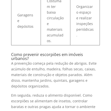
Costuma
m ter
Organizar
baixa
o espaço
Garagens
circulação
e realizar
e
e
inspeções
depósitos
materiais
periódicas
acumulad
.
os.
Como prevenir escorpiões em imóveis
urbanos?
A prevenção começa pela redução de abrigos. Evite
acúmulo de entulho, madeira, folhas secas, caixas,
materiais de construção e objetos parados. Além
disso, mantenha jardins, quintais, garagens e
depósitos organizados.
Em seguida, reduza o alimento disponível. Como
escorpiões se alimentam de insetos, controlar
baratas e outras pragas ajuda a tornar o ambiente