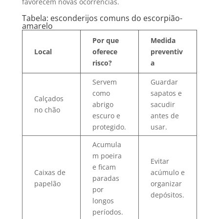
favorecem novas ocorrências.
Tabela: esconderijos comuns do escorpião-
amarelo
Por que
Medida
Local
oferece
preventiv
risco?
a
Servem
Guardar
como
sapatos e
Calçados
abrigo
sacudir
no chão
escuro e
antes de
protegido.
usar.
Acumula
m poeira
Evitar
e ficam
Caixas de
acúmulo e
paradas
papelão
organizar
por
depósitos.
longos
períodos.